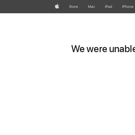
Apple
Store
Mac
iPad
iPhone
We were unable 