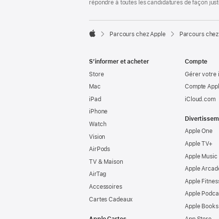
répondre à toutes les candidatures de façon jus

Parcours chez Apple
Parcours chez
Apple
S’informer et acheter
Compte
Store
Gérer votre 
Mac
Compte Appl
iPad
iCloud.com
iPhone
Divertissem
Watch
Apple One
Vision
Apple TV+
AirPods
Apple Music
TV & Maison
Apple Arcad
AirTag
Apple Fitnes
Accessoires
Apple Podca
Cartes Cadeaux
Apple Books
Apple Cartes
App Store