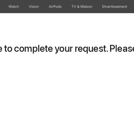
Watch
Vision
AirPods
TV & Maison
Divertissements
to complete your request. Please 