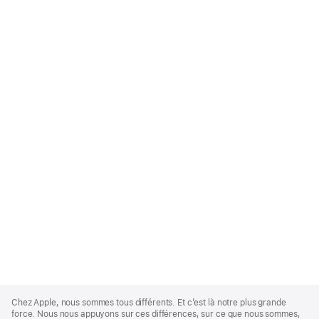
Apple
Footer
Chez Apple, nous sommes tous différents. Et c’est là notre plus grande
force. Nous nous appuyons sur ces différences, sur ce que nous sommes,