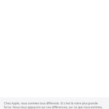
Apple
Footer
Chez Apple, nous sommes tous différents. Et c’est là notre plus grande
force. Nous nous appuyons sur ces différences, sur ce que nous sommes,