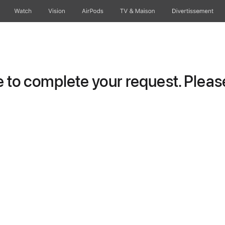
Watch
Vision
AirPods
TV & Maison
Divertissements
to complete your request. Please 