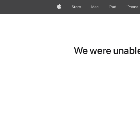
Apple
Store
Mac
iPad
iPhone
We were unable 