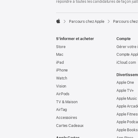
répondre à toutes les candidatures de façon jus

Parcours chez Apple
Parcours chez
Apple
S’informer et acheter
Compte
Store
Gérer votre 
Mac
Compte Appl
iPad
iCloud.com
iPhone
Divertissem
Watch
Apple One
Vision
Apple TV+
AirPods
Apple Music
TV & Maison
Apple Arcad
AirTag
Apple Fitnes
Accessoires
Apple Podca
Cartes Cadeaux
Apple Books
Apple Cartes
App Store