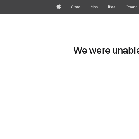
Apple
Store
Mac
iPad
iPhone
We were unable 