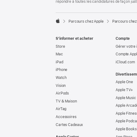
répondre à toutes les candidatures de façon jus

Parcours chez Apple
Parcours chez
Apple
S’informer et acheter
Compte
Store
Gérer votre 
Mac
Compte Appl
iPad
iCloud.com
iPhone
Divertissem
Watch
Apple One
Vision
Apple TV+
AirPods
Apple Music
TV & Maison
Apple Arcad
AirTag
Apple Fitnes
Accessoires
Apple Podca
Cartes Cadeaux
Apple Books
Apple Cartes
App Store