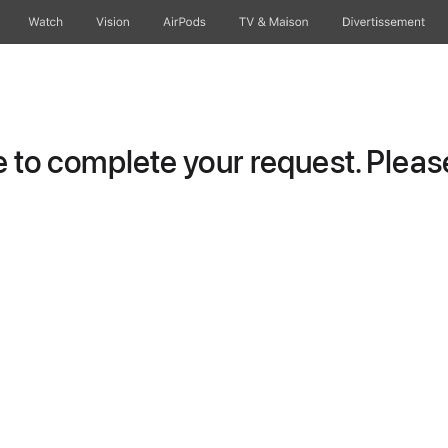
Watch
Vision
AirPods
TV & Maison
Divertissements
to complete your request. Please 