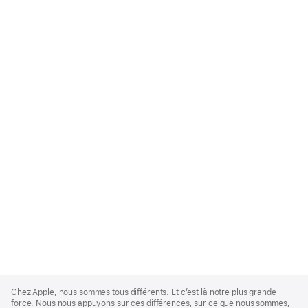
Apple
Footer
Chez Apple, nous sommes tous différents. Et c’est là notre plus grande
force. Nous nous appuyons sur ces différences, sur ce que nous sommes,