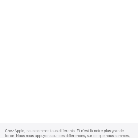
Apple
Footer
Chez Apple, nous sommes tous différents. Et c’est là notre plus grande
force. Nous nous appuyons sur ces différences, sur ce que nous sommes,