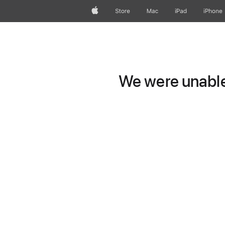
Apple
Store
Mac
iPad
iPhone
We were unable 