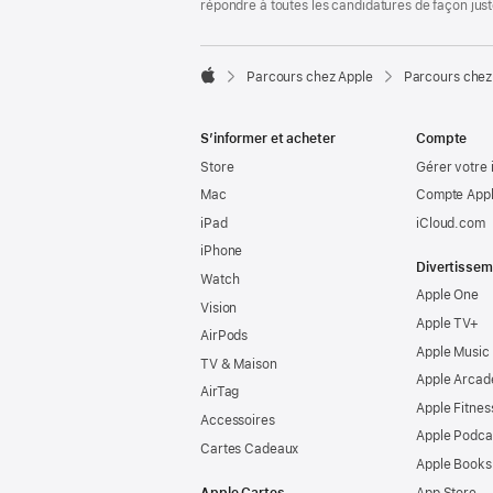
répondre à toutes les candidatures de façon jus

Parcours chez Apple
Parcours chez
Apple
S’informer et acheter
Compte
Store
Gérer votre 
Mac
Compte Appl
iPad
iCloud.com
iPhone
Divertissem
Watch
Apple One
Vision
Apple TV+
AirPods
Apple Music
TV & Maison
Apple Arcad
AirTag
Apple Fitnes
Accessoires
Apple Podca
Cartes Cadeaux
Apple Books
Apple Cartes
App Store