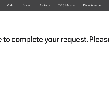
Watch
Vision
AirPods
TV & Maison
Divertissements
to complete your request. Please 