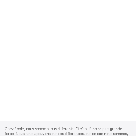
Apple
Footer
Chez Apple, nous sommes tous différents. Et c’est là notre plus grande
force. Nous nous appuyons sur ces différences, sur ce que nous sommes,