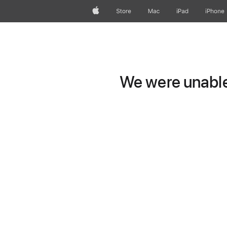
Apple
Store
Mac
iPad
iPhone
We were unable 