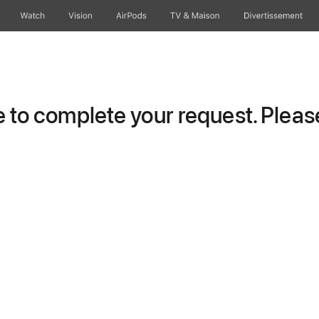
Watch
Vision
AirPods
TV & Maison
Divertissements
to complete your request. Please 