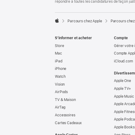
répondre à toutes les candidatures de façon jus

Parcours chez Apple
Parcours chez
Apple
S’informer et acheter
Compte
Store
Gérer votre 
Mac
Compte Appl
iPad
iCloud.com
iPhone
Divertissem
Watch
Apple One
Vision
Apple TV+
AirPods
Apple Music
TV & Maison
Apple Arcad
AirTag
Apple Fitnes
Accessoires
Apple Podca
Cartes Cadeaux
Apple Books
Apple Cartes
App Store