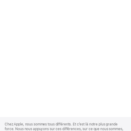
Apple
Footer
Chez Apple, nous sommes tous différents. Et c’est là notre plus grande
force. Nous nous appuyons sur ces différences, sur ce que nous sommes,