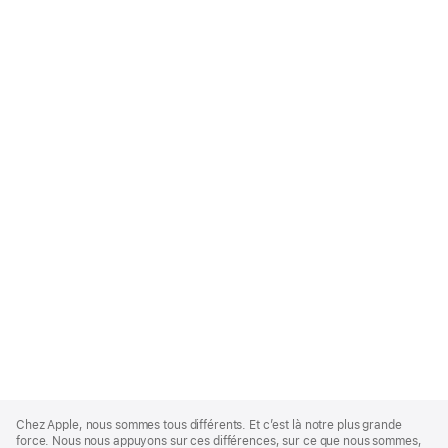
Apple
Footer
Chez Apple, nous sommes tous différents. Et c’est là notre plus grande
force. Nous nous appuyons sur ces différences, sur ce que nous sommes,