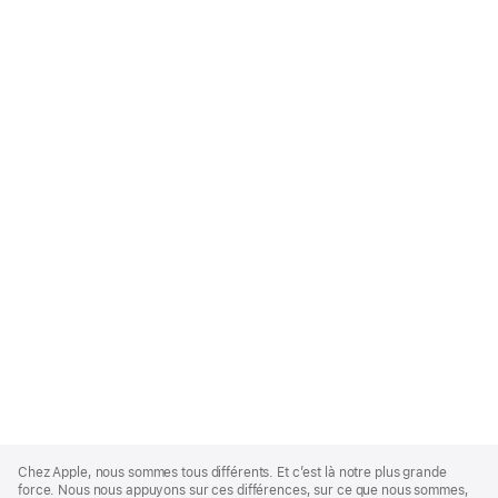
Apple
Footer
Chez Apple, nous sommes tous différents. Et c’est là notre plus grande
force. Nous nous appuyons sur ces différences, sur ce que nous sommes,