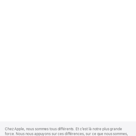
Apple
Footer
Chez Apple, nous sommes tous différents. Et c’est là notre plus grande
force. Nous nous appuyons sur ces différences, sur ce que nous sommes,