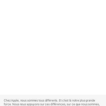
Apple
Footer
Chez Apple, nous sommes tous différents. Et c’est là notre plus grande
force. Nous nous appuyons sur ces différences, sur ce que nous sommes,