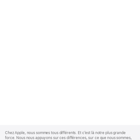
Apple
Footer
Chez Apple, nous sommes tous différents. Et c’est là notre plus grande
force. Nous nous appuyons sur ces différences, sur ce que nous sommes,