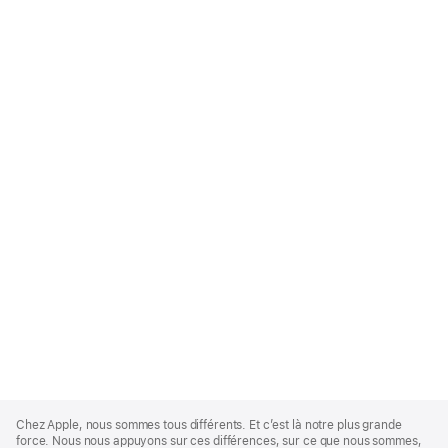
Apple
Footer
Chez Apple, nous sommes tous différents. Et c’est là notre plus grande
force. Nous nous appuyons sur ces différences, sur ce que nous sommes,