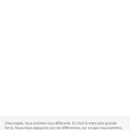
Apple
Footer
Chez Apple, nous sommes tous différents. Et c’est là notre plus grande
force. Nous nous appuyons sur ces différences, sur ce que nous sommes,