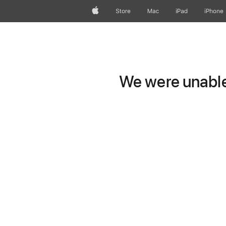
Apple
Store
Mac
iPad
iPhone
We were unable 