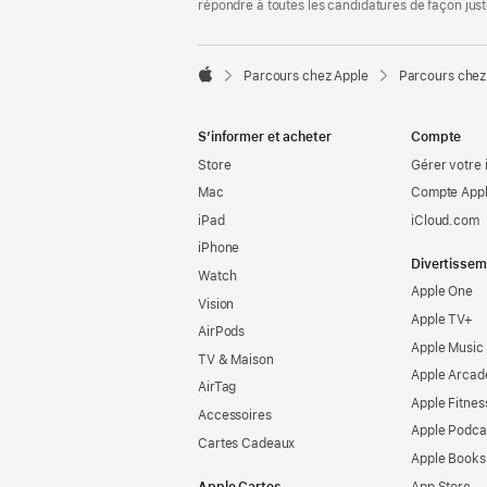
répondre à toutes les candidatures de façon jus

Parcours chez Apple
Parcours chez
Apple
S’informer et acheter
Compte
Store
Gérer votre 
Mac
Compte Appl
iPad
iCloud.com
iPhone
Divertissem
Watch
Apple One
Vision
Apple TV+
AirPods
Apple Music
TV & Maison
Apple Arcad
AirTag
Apple Fitnes
Accessoires
Apple Podca
Cartes Cadeaux
Apple Books
Apple Cartes
App Store