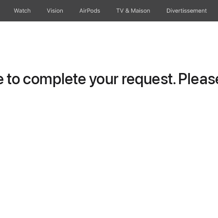
Watch
Vision
AirPods
TV & Maison
Divertissements
to complete your request. Please 