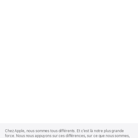
Apple
Footer
Chez Apple, nous sommes tous différents. Et c’est là notre plus grande
force. Nous nous appuyons sur ces différences, sur ce que nous sommes,