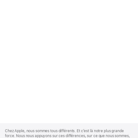
Apple
Footer
Chez Apple, nous sommes tous différents. Et c’est là notre plus grande
force. Nous nous appuyons sur ces différences, sur ce que nous sommes,