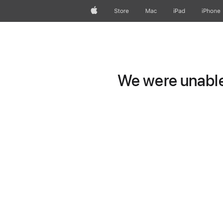
Apple
Store
Mac
iPad
iPhone
We were unable 