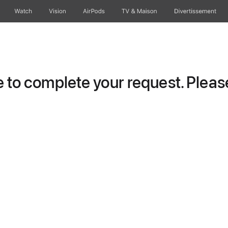
Watch
Vision
AirPods
TV & Maison
Divertissements
to complete your request. Please 