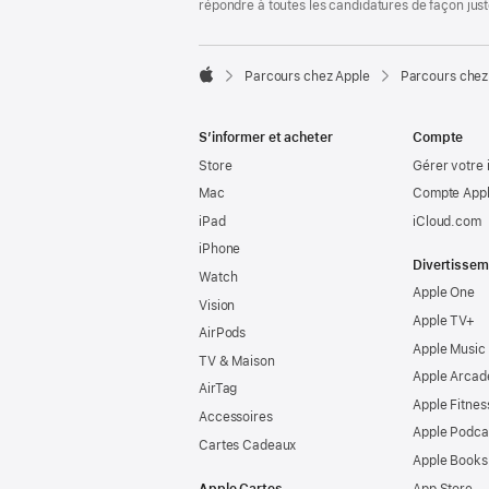
répondre à toutes les candidatures de façon jus

Parcours chez Apple
Parcours chez
Apple
S’informer et acheter
Compte
Store
Gérer votre 
Mac
Compte Appl
iPad
iCloud.com
iPhone
Divertissem
Watch
Apple One
Vision
Apple TV+
AirPods
Apple Music
TV & Maison
Apple Arcad
AirTag
Apple Fitnes
Accessoires
Apple Podca
Cartes Cadeaux
Apple Books
Apple Cartes
App Store