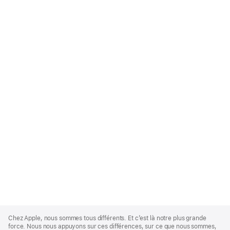
Apple
Footer
Chez Apple, nous sommes tous différents. Et c’est là notre plus grande
force. Nous nous appuyons sur ces différences, sur ce que nous sommes,