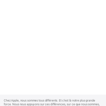
Apple
Footer
Chez Apple, nous sommes tous différents. Et c’est là notre plus grande
force. Nous nous appuyons sur ces différences, sur ce que nous sommes,