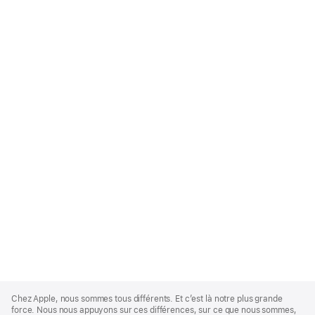
Apple
Footer
Chez Apple, nous sommes tous différents. Et c’est là notre plus grande
force. Nous nous appuyons sur ces différences, sur ce que nous sommes,