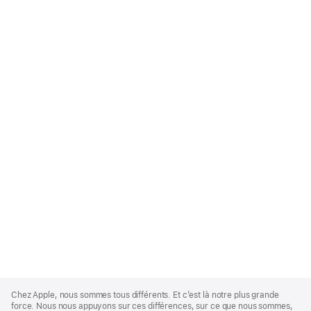
Apple
Footer
Chez Apple, nous sommes tous différents. Et c’est là notre plus grande
force. Nous nous appuyons sur ces différences, sur ce que nous sommes,