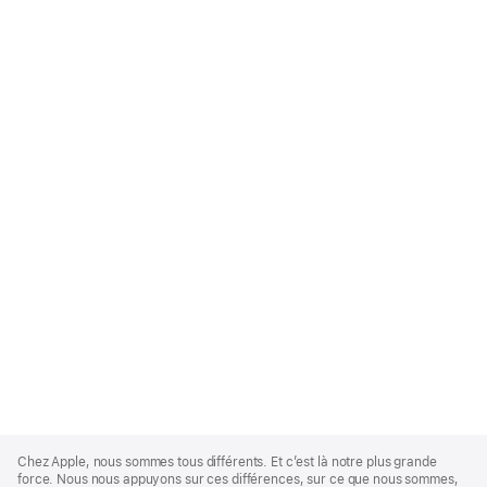
Apple
Footer
Chez Apple, nous sommes tous différents. Et c’est là notre plus grande
force. Nous nous appuyons sur ces différences, sur ce que nous sommes,