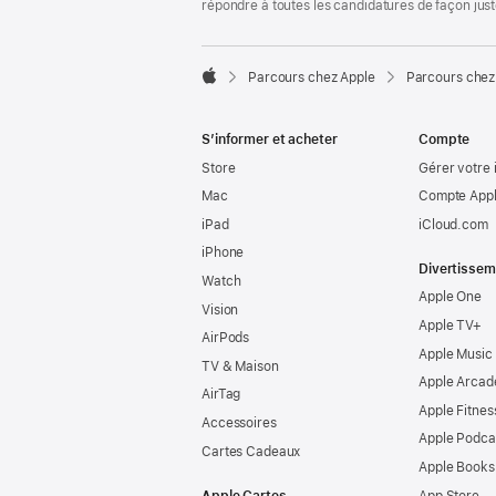
répondre à toutes les candidatures de façon jus

Parcours chez Apple
Parcours chez
Apple
S’informer et acheter
Compte
Store
Gérer votre 
Mac
Compte Appl
iPad
iCloud.com
iPhone
Divertissem
Watch
Apple One
Vision
Apple TV+
AirPods
Apple Music
TV & Maison
Apple Arcad
AirTag
Apple Fitnes
Accessoires
Apple Podca
Cartes Cadeaux
Apple Books
Apple Cartes
App Store