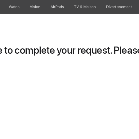
Watch
Vision
AirPods
TV & Maison
Divertissements
to complete your request. Please 