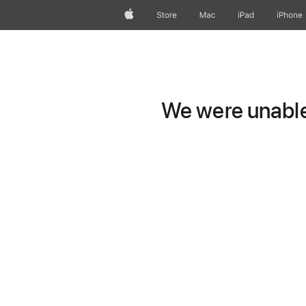
Apple
Store
Mac
iPad
iPhone
We were unable 