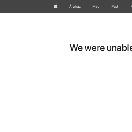
Apple
Áruház
Mac
iPad
i
We were unable 