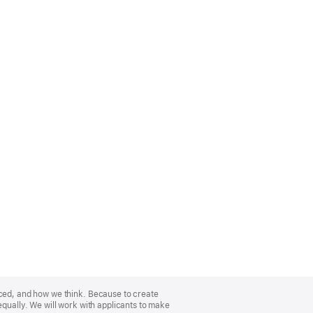
nced, and how we think. Because to create
equally. We will work with applicants to make