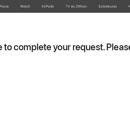
Phone
Watch
AirPods
TV és Otthon
Szórakozás
to complete your request. Please 