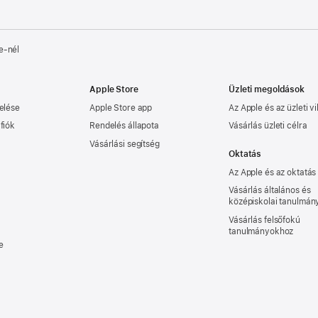
e‑nél
Apple Store
Üzleti megoldások
elése
Apple Store app
Az Apple és az üzleti vi
fiók
Rendelés állapota
Vásárlás üzleti célra
Vásárlási segítség
Oktatás
Az Apple és az oktatás
Vásárlás általános és
középiskolai tanulmá
Vásárlás felsőfokú
tanulmányokhoz
e