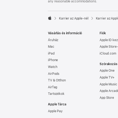
any reasonable accommodations.

Karrier az Apple‑nél
Karrier az Appl
Apple
Vásárlás és információ
Fiók
Áruház
Apple ID kez
Mac
Apple Store-
iPad
iCloud.com
iPhone
Szórakozás
Watch
Apple One
AirPods
Apple TV+
TV & Otthon
Apple Music
AirTag
Apple Arcad
Tartozékok
App Store
Apple Tárca
Apple Pay