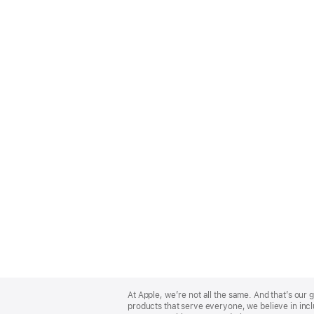
Apple
Footer
At Apple, we’re not all the same. And that’s ou
products that serve everyone, we believe in incl