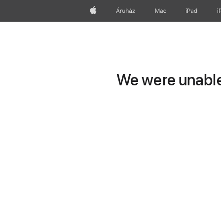
Apple
Áruház
Mac
iPad
i
We were unable 