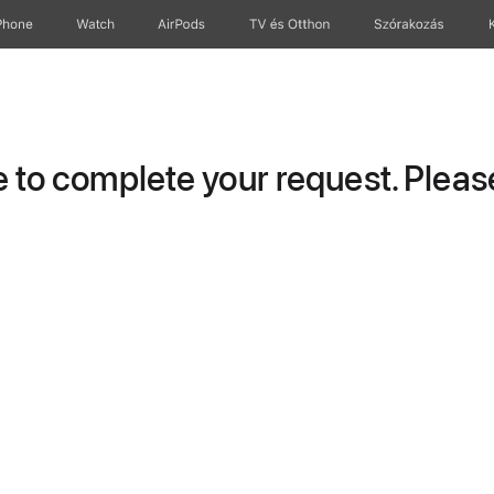
Phone
Watch
AirPods
TV és Otthon
Szórakozás
to complete your request. Please 