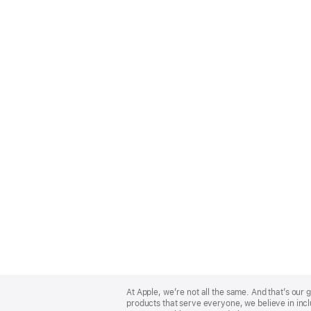
Apple
Footer
At Apple, we’re not all the same. And that’s ou
products that serve everyone, we believe in incl