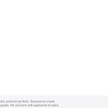
nced, and how we think. Because to create
equally. We will work with applicants to make