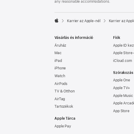
any reasonable accommodations.

Karrier az Apple‑nél
Karrier az Appl
Apple
Vásárlás és információ
Fiók
Áruház
Apple ID kez
Mac
Apple Store-
iPad
iCloud.com
iPhone
Szórakozás
Watch
Apple One
AirPods
Apple TV+
TV & Otthon
Apple Music
AirTag
Apple Arcad
Tartozékok
App Store
Apple Tárca
Apple Pay