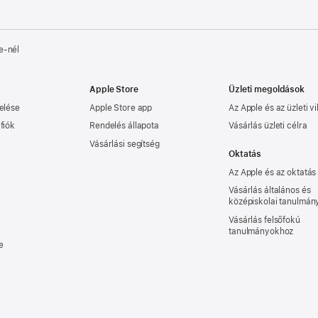
e‑nél
Apple Store
Üzleti megoldások
elése
Apple Store app
Az Apple és az üzleti vi
fiók
Rendelés állapota
Vásárlás üzleti célra
Vásárlási segítség
Oktatás
Az Apple és az oktatás
Vásárlás általános és
középiskolai tanulmá
Vásárlás felsőfokú
tanulmányokhoz
e