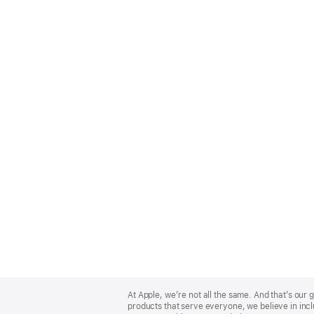
Apple
Footer
At Apple, we’re not all the same. And that’s ou
products that serve everyone, we believe in incl