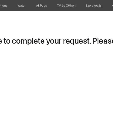
Phone
Watch
AirPods
TV és Otthon
Szórakozás
to complete your request. Please 