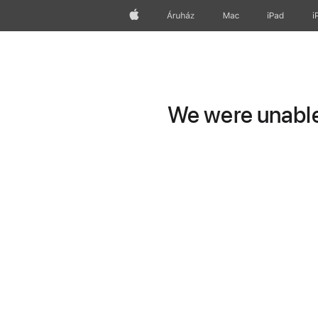
Apple
Áruház
Mac
iPad
i
We were unable 