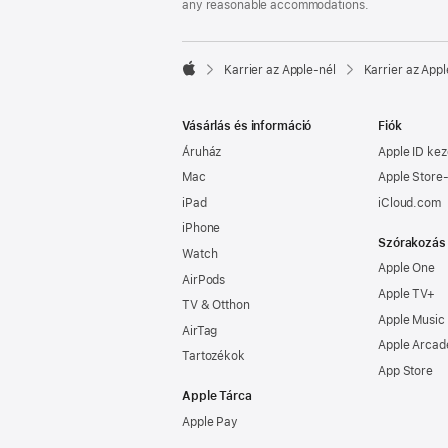
any reasonable accommodations.

Karrier az Apple‑nél
Karrier az Appl
Apple
Vásárlás és információ
Fiók
Áruház
Apple ID kez
Mac
Apple Store-
iPad
iCloud.com
iPhone
Szórakozás
Watch
Apple One
AirPods
Apple TV+
TV & Otthon
Apple Music
AirTag
Apple Arcad
Tartozékok
App Store
Apple Tárca
Apple Pay