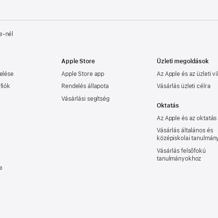
e‑nél
Apple Store
Üzleti megoldások
elése
Apple Store app
Az Apple és az üzleti vi
fiók
Rendelés állapota
Vásárlás üzleti célra
Vásárlási segítség
Oktatás
Az Apple és az oktatás
Vásárlás általános és
középiskolai tanulmá
Vásárlás felsőfokú
tanulmányokhoz
e