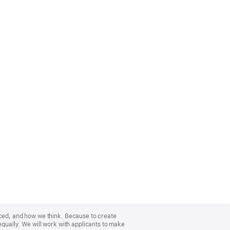
nced, and how we think. Because to create
equally. We will work with applicants to make