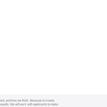
nced, and how we think. Because to create
equally. We will work with applicants to make