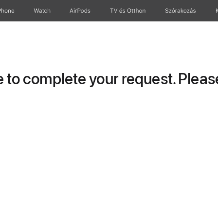
Phone
Watch
AirPods
TV és Otthon
Szórakozás
to complete your request. Please 