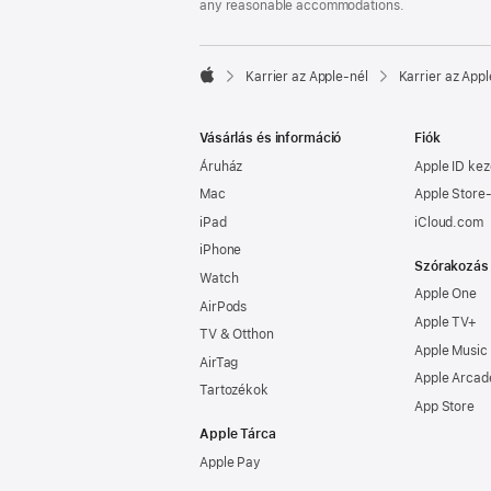
any reasonable accommodations.

Karrier az Apple‑nél
Karrier az Appl
Apple
Vásárlás és információ
Fiók
Áruház
Apple ID kez
Mac
Apple Store-
iPad
iCloud.com
iPhone
Szórakozás
Watch
Apple One
AirPods
Apple TV+
TV & Otthon
Apple Music
AirTag
Apple Arcad
Tartozékok
App Store
Apple Tárca
Apple Pay