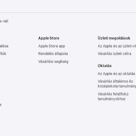
e‑nél
Apple Store
Üzleti megoldások
elése
Apple Store app
Az Apple és az üzleti vi
fiók
Rendelés állapota
Vásárlás üzleti célra
Vásárlási segítség
Oktatás
Az Apple és az oktatás
Vásárlás általános és
középiskolai tanulmá
Vásárlás felsőfokú
tanulmányokhoz
e