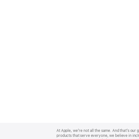
Apple
Footer
At Apple, we’re not all the same. And that’s ou
products that serve everyone, we believe in incl