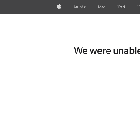
Apple
Áruház
Mac
iPad
i
We were unable 