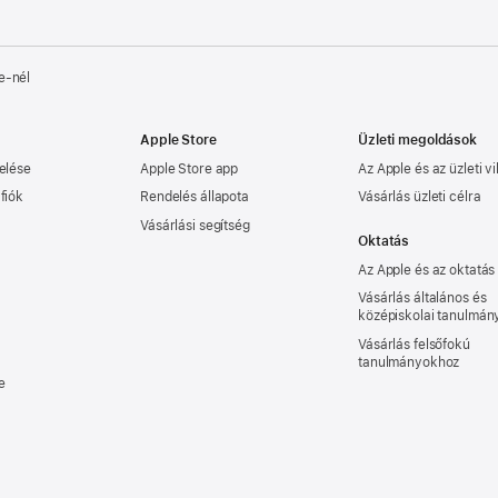
e‑nél
Apple Store
Üzleti megoldások
elése
Apple Store app
Az Apple és az üzleti vi
fiók
Rendelés állapota
Vásárlás üzleti célra
Vásárlási segítség
Oktatás
Az Apple és az oktatás
Vásárlás általános és
középiskolai tanulmá
Vásárlás felsőfokú
tanulmányokhoz
e