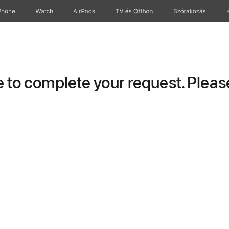
Phone
Watch
AirPods
TV és Otthon
Szórakozás
to complete your request. Please 