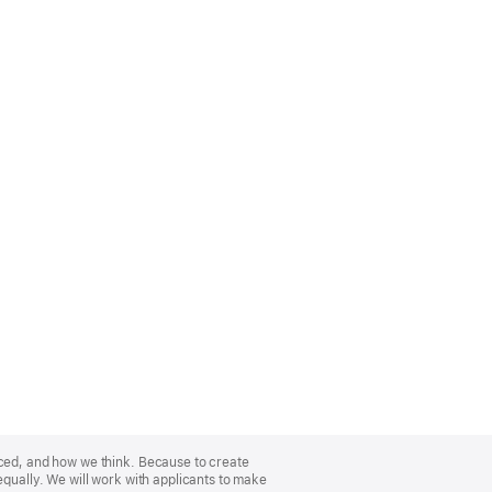
nced, and how we think. Because to create
equally. We will work with applicants to make