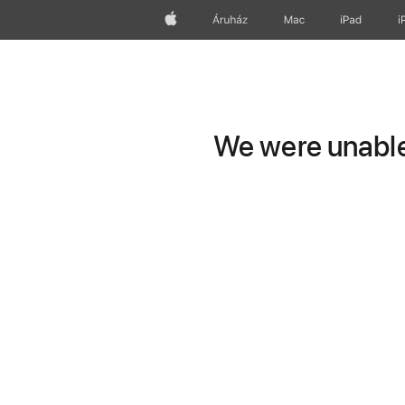
Apple
Áruház
Mac
iPad
i
We were unable 