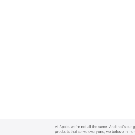
Apple
Footer
At Apple, we’re not all the same. And that’s ou
products that serve everyone, we believe in incl