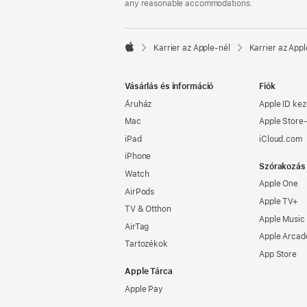
any reasonable accommodations.

Karrier az Apple‑nél
Karrier az Appl
Apple
Vásárlás és információ
Fiók
Áruház
Apple ID kez
Mac
Apple Store-
iPad
iCloud.com
iPhone
Szórakozás
Watch
Apple One
AirPods
Apple TV+
TV & Otthon
Apple Music
AirTag
Apple Arcad
Tartozékok
App Store
Apple Tárca
Apple Pay