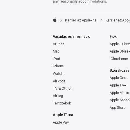
any reasonable accommodations.

Karrier az Apple‑nél
Karrier az Appl
Apple
Vásárlás és információ
Fiók
Áruház
Apple ID kez
Mac
Apple Store-
iPad
iCloud.com
iPhone
Szórakozás
Watch
Apple One
AirPods
Apple TV+
TV & Otthon
Apple Music
AirTag
Apple Arcad
Tartozékok
App Store
Apple Tárca
Apple Pay