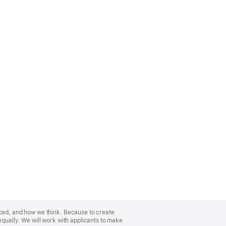
nced, and how we think. Because to create
equally. We will work with applicants to make