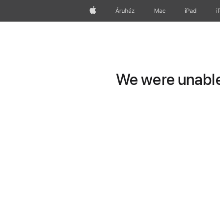
Apple
Áruház
Mac
iPad
i
We were unable 