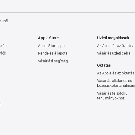
e‑nél
Apple Store
Üzleti megoldások
elése
Apple Store app
Az Apple és az üzleti vi
fiók
Rendelés állapota
Vásárlás üzleti célra
Vásárlási segítség
Oktatás
Az Apple és az oktatás
Vásárlás általános és
középiskolai tanulmá
Vásárlás felsőfokú
tanulmányokhoz
e