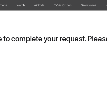
Phone
Watch
AirPods
TV és Otthon
Szórakozás
to complete your request. Please 