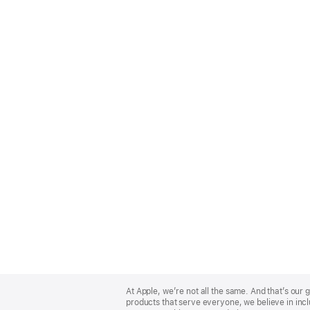
Apple
Footer
At Apple, we’re not all the same. And that’s ou
products that serve everyone, we believe in incl