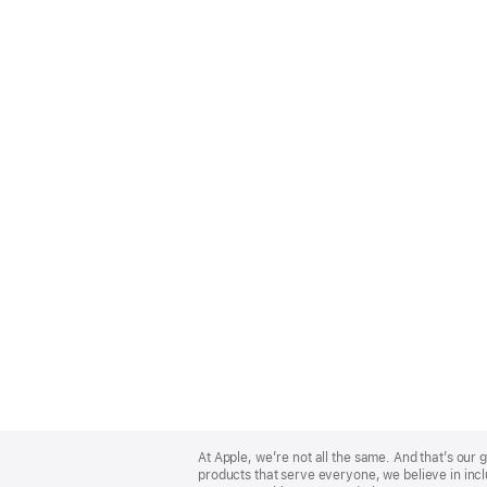
Apple
Footer
At Apple, we’re not all the same. And that’s ou
products that serve everyone, we believe in incl