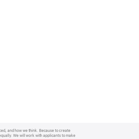
nced, and how we think. Because to create
equally. We will work with applicants to make