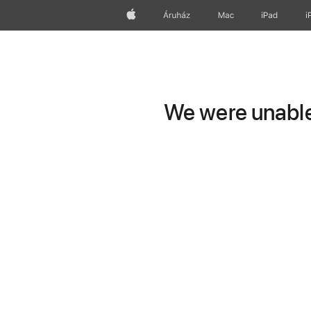
Apple
Áruház
Mac
iPad
i
We were unable 