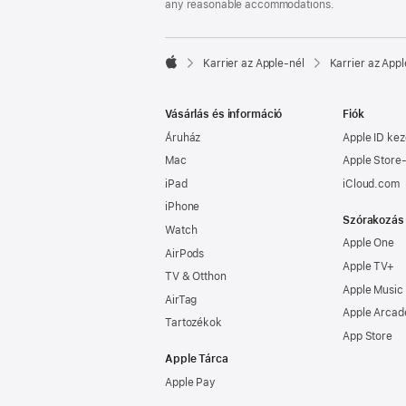
any reasonable accommodations.

Karrier az Apple‑nél
Karrier az Appl
Apple
Vásárlás és információ
Fiók
Áruház
Apple ID kez
Mac
Apple Store-
iPad
iCloud.com
iPhone
Szórakozás
Watch
Apple One
AirPods
Apple TV+
TV & Otthon
Apple Music
AirTag
Apple Arcad
Tartozékok
App Store
Apple Tárca
Apple Pay