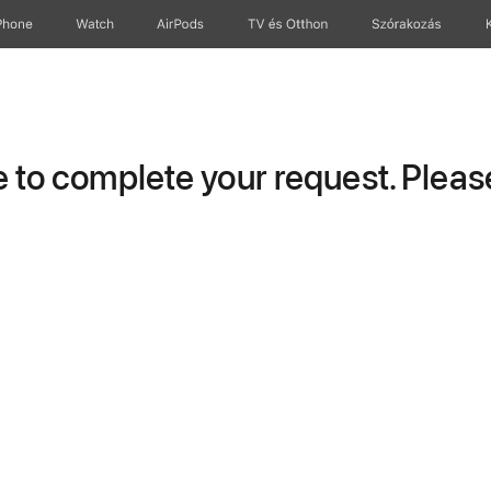
Phone
Watch
AirPods
TV és Otthon
Szórakozás
to complete your request. Please 