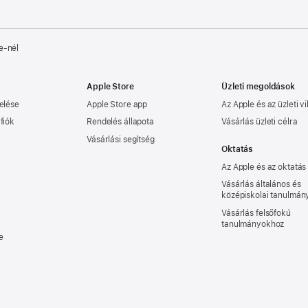
e‑nél
Apple Store
Üzleti megoldások
elése
Apple Store app
Az Apple és az üzleti vi
fiók
Rendelés állapota
Vásárlás üzleti célra
Vásárlási segítség
Oktatás
Az Apple és az oktatás
Vásárlás általános és
középiskolai tanulmá
Vásárlás felsőfokú
tanulmányokhoz
e