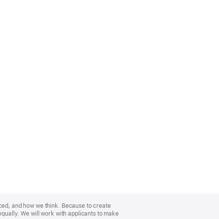
nced, and how we think. Because to create
equally. We will work with applicants to make