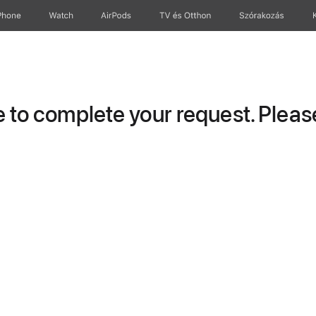
Phone
Watch
AirPods
TV és Otthon
Szórakozás
to complete your request. Please 