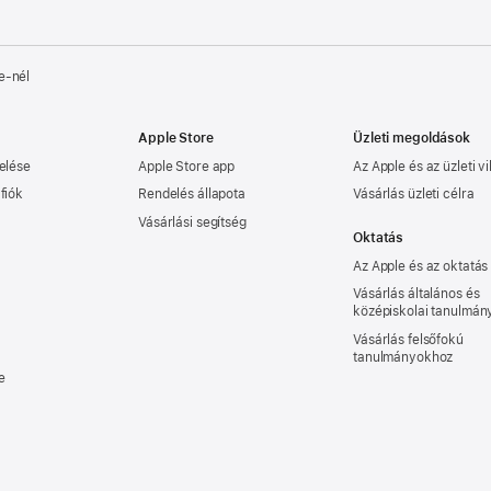
e‑nél
Apple Store
Üzleti megoldások
elése
Apple Store app
Az Apple és az üzleti vi
fiók
Rendelés állapota
Vásárlás üzleti célra
Vásárlási segítség
Oktatás
Az Apple és az oktatás
Vásárlás általános és
középiskolai tanulmá
Vásárlás felsőfokú
tanulmányokhoz
e