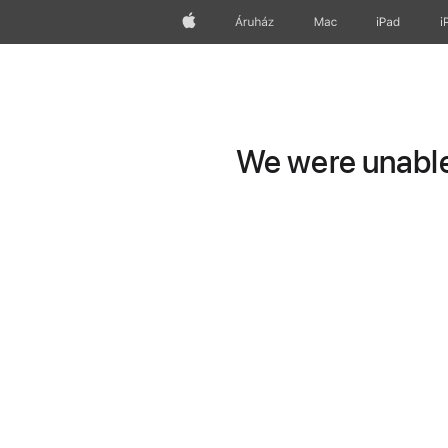
Apple
Áruház
Mac
iPad
i
We were unable 