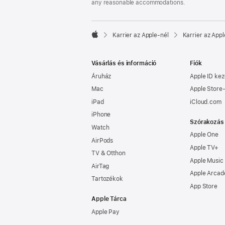
any reasonable accommodations.

Karrier az Apple‑nél
Karrier az Appl
Apple
Vásárlás és információ
Fiók
Áruház
Apple ID kez
Mac
Apple Store-
iPad
iCloud.com
iPhone
Szórakozás
Watch
Apple One
AirPods
Apple TV+
TV & Otthon
Apple Music
AirTag
Apple Arcad
Tartozékok
App Store
Apple Tárca
Apple Pay