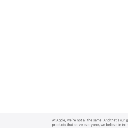
Apple
Footer
At Apple, we’re not all the same. And that’s ou
products that serve everyone, we believe in incl