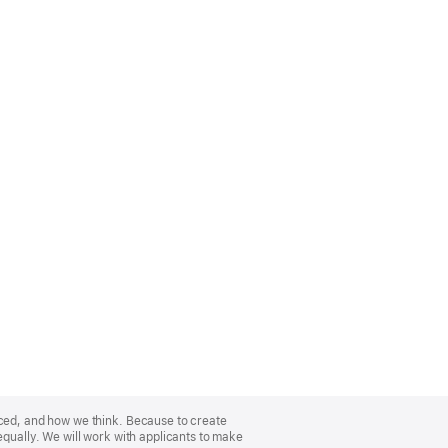
nced, and how we think. Because to create
equally. We will work with applicants to make