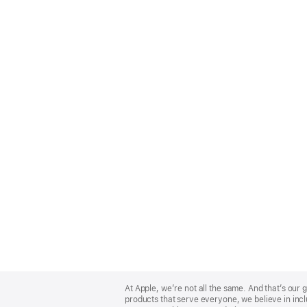
Apple
Footer
At Apple, we’re not all the same. And that’s ou
products that serve everyone, we believe in incl