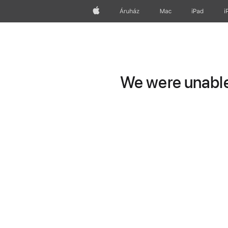
Apple
Áruház
Mac
iPad
i
We were unable 