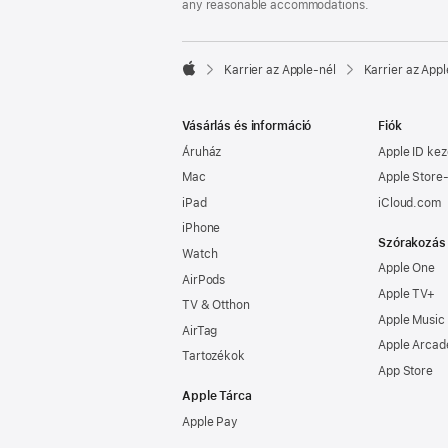
any reasonable accommodations.

Karrier az Apple‑nél
Karrier az Appl
Apple
Vásárlás és információ
Fiók
Áruház
Apple ID kez
Mac
Apple Store-
iPad
iCloud.com
iPhone
Szórakozás
Watch
Apple One
AirPods
Apple TV+
TV & Otthon
Apple Music
AirTag
Apple Arcad
Tartozékok
App Store
Apple Tárca
Apple Pay