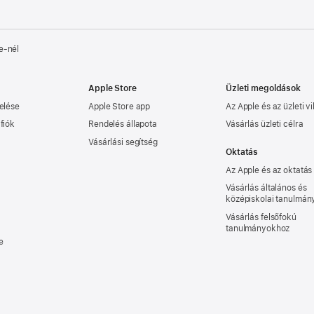
e‑nél
Apple Store
Üzleti megoldások
elése
Apple Store app
Az Apple és az üzleti vi
fiók
Rendelés állapota
Vásárlás üzleti célra
Vásárlási segítség
Oktatás
Az Apple és az oktatás
Vásárlás általános és
középiskolai tanulmá
Vásárlás felsőfokú
tanulmányokhoz
e