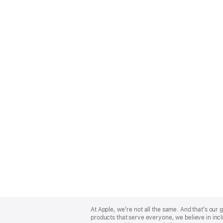
Apple
Footer
At Apple, we’re not all the same. And that’s ou
products that serve everyone, we believe in incl