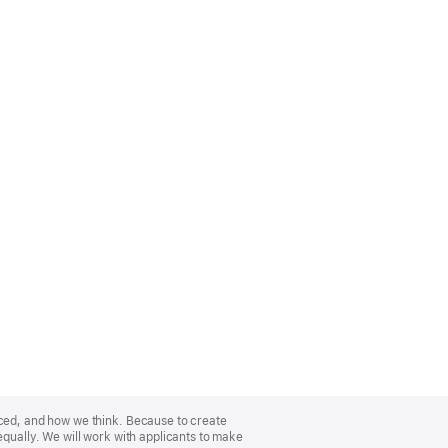
nced, and how we think. Because to create
equally. We will work with applicants to make