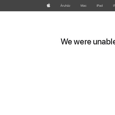
Apple
Áruház
Mac
iPad
i
We were unable 