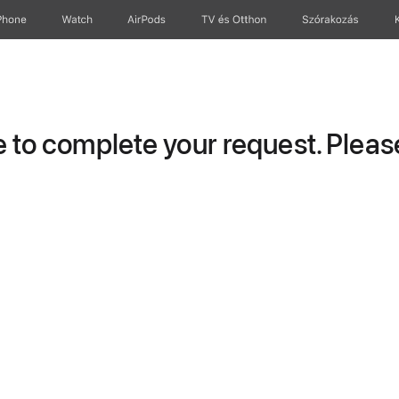
Phone
Watch
AirPods
TV és Otthon
Szórakozás
to complete your request. Please 