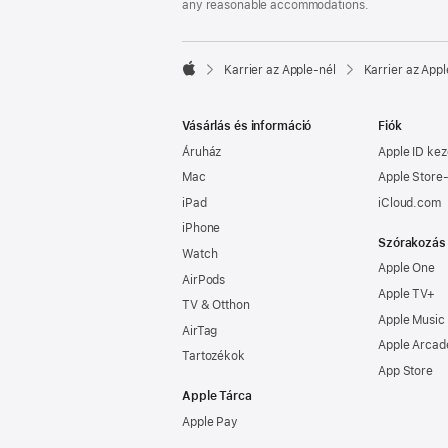
any reasonable accommodations.

Karrier az Apple‑nél
Karrier az Appl
Apple
Vásárlás és információ
Fiók
Áruház
Apple ID kez
Mac
Apple Store-
iPad
iCloud.com
iPhone
Szórakozás
Watch
Apple One
AirPods
Apple TV+
TV & Otthon
Apple Music
AirTag
Apple Arcad
Tartozékok
App Store
Apple Tárca
Apple Pay