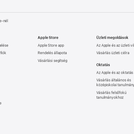
e‑nél
Apple Store
Üzleti megoldások
elése
Apple Store app
Az Apple és az üzleti vi
fiók
Rendelés állapota
Vásárlás üzleti célra
Vásárlási segítség
Oktatás
Az Apple és az oktatás
Vásárlás általános és
középiskolai tanulmá
Vásárlás felsőfokú
tanulmányokhoz
e