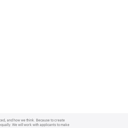
nced, and how we think. Because to create
equally. We will work with applicants to make