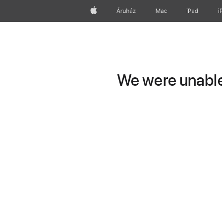
Apple
Áruház
Mac
iPad
i
We were unable 