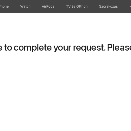
Phone
Watch
AirPods
TV és Otthon
Szórakozás
to complete your request. Please 