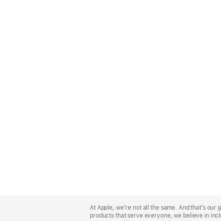
Apple
Footer
At Apple, we’re not all the same. And that’s ou
products that serve everyone, we believe in incl