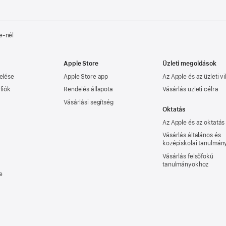
e‑nél
Apple Store
Üzleti megoldások
elése
Apple Store app
Az Apple és az üzleti vi
fiók
Rendelés állapota
Vásárlás üzleti célra
Vásárlási segítség
Oktatás
Az Apple és az oktatás
Vásárlás általános és
középiskolai tanulmá
Vásárlás felsőfokú
tanulmányokhoz
e