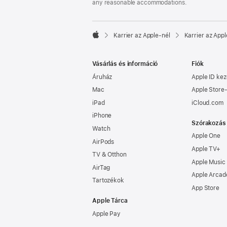
any reasonable accommodations.

Karrier az Apple‑nél
Karrier az Appl
Apple
Vásárlás és információ
Fiók
Áruház
Apple ID kez
Mac
Apple Store-
iPad
iCloud.com
iPhone
Szórakozás
Watch
Apple One
AirPods
Apple TV+
TV & Otthon
Apple Music
AirTag
Apple Arcad
Tartozékok
App Store
Apple Tárca
Apple Pay