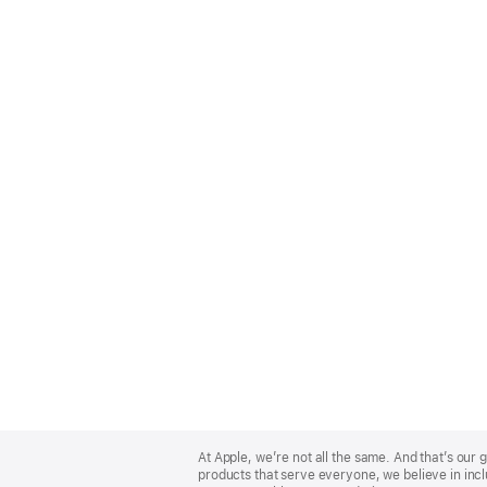
Apple
Footer
At Apple, we’re not all the same. And that’s ou
products that serve everyone, we believe in incl