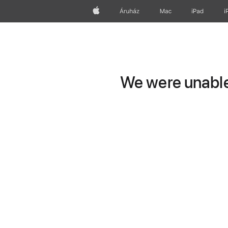
Apple
Áruház
Mac
iPad
i
We were unable 