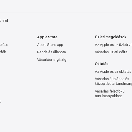
e‑nél
Apple Store
Üzleti megoldások
elése
Apple Store app
Az Apple és az üzleti vi
fiók
Rendelés állapota
Vásárlás üzleti célra
Vásárlási segítség
Oktatás
Az Apple és az oktatás
Vásárlás általános és
középiskolai tanulmá
Vásárlás felsőfokú
tanulmányokhoz
e