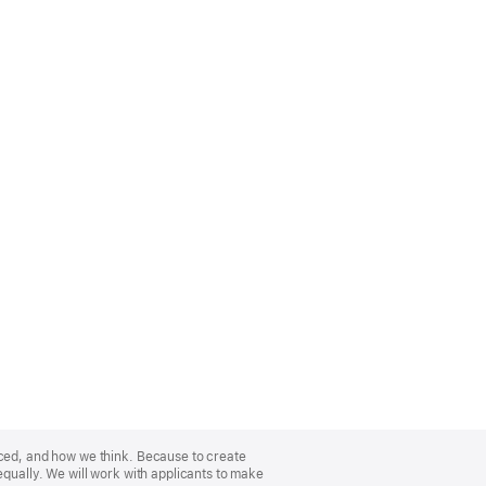
nced, and how we think. Because to create
equally. We will work with applicants to make