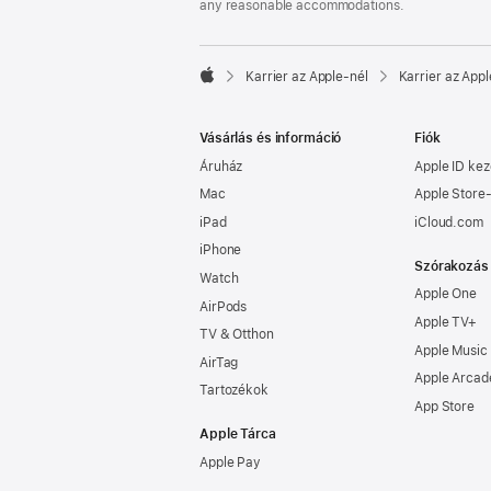
any reasonable accommodations.

Karrier az Apple‑nél
Karrier az Appl
Apple
Vásárlás és információ
Fiók
Áruház
Apple ID kez
Mac
Apple Store-
iPad
iCloud.com
iPhone
Szórakozás
Watch
Apple One
AirPods
Apple TV+
TV & Otthon
Apple Music
AirTag
Apple Arcad
Tartozékok
App Store
Apple Tárca
Apple Pay