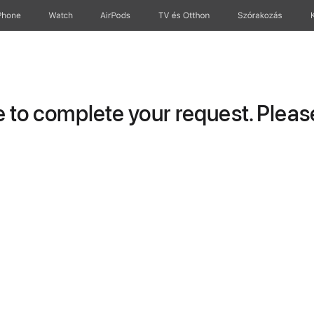
Phone
Watch
AirPods
TV és Otthon
Szórakozás
to complete your request. Please 