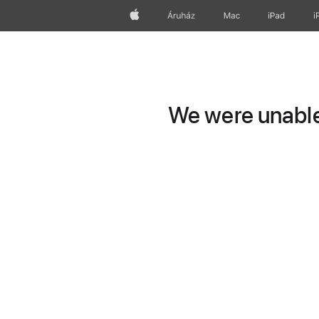
Apple
Áruház
Mac
iPad
i
We were unable 