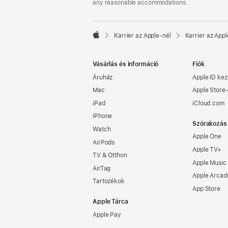
any reasonable accommodations.

Karrier az Apple‑nél
Karrier az Appl
Apple
Vásárlás és információ
Fiók
Áruház
Apple ID kez
Mac
Apple Store-
iPad
iCloud.com
iPhone
Szórakozás
Watch
Apple One
AirPods
Apple TV+
TV & Otthon
Apple Music
AirTag
Apple Arcad
Tartozékok
App Store
Apple Tárca
Apple Pay