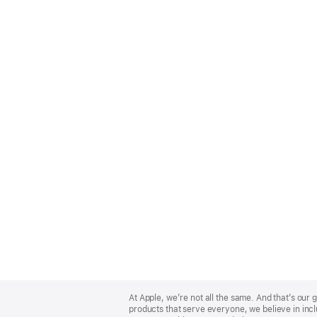
Apple
Footer
At Apple, we’re not all the same. And that’s ou
products that serve everyone, we believe in incl