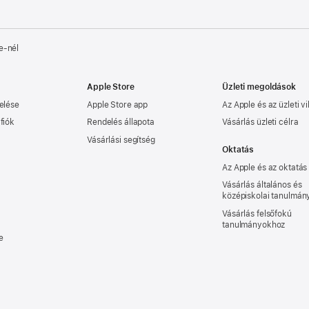
e‑nél
Apple Store
Üzleti megoldások
elése
Apple Store app
Az Apple és az üzleti vi
fiók
Rendelés állapota
Vásárlás üzleti célra
Vásárlási segítség
Oktatás
Az Apple és az oktatás
Vásárlás általános és
középiskolai tanulmá
Vásárlás felsőfokú
tanulmányokhoz
e