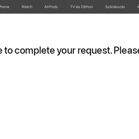
Phone
Watch
AirPods
TV és Otthon
Szórakozás
to complete your request. Please 