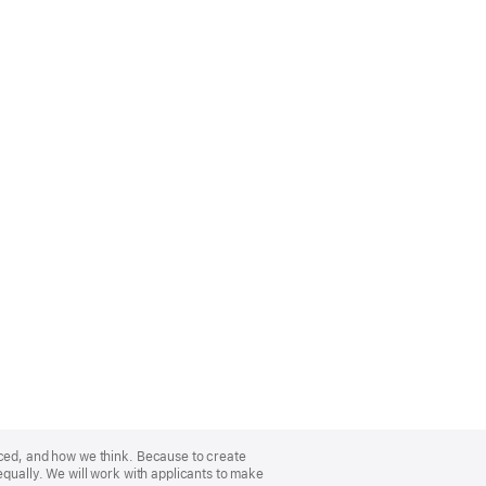
nced, and how we think. Because to create
equally. We will work with applicants to make