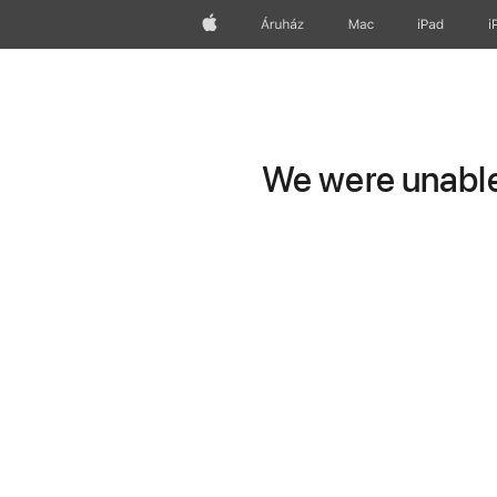
Apple
Áruház
Mac
iPad
i
We were unable 