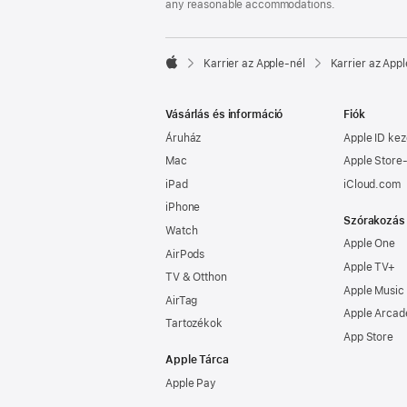
any reasonable accommodations.

Karrier az Apple‑nél
Karrier az Appl
Apple
Vásárlás és információ
Fiók
Áruház
Apple ID kez
Mac
Apple Store-
iPad
iCloud.com
iPhone
Szórakozás
Watch
Apple One
AirPods
Apple TV+
TV & Otthon
Apple Music
AirTag
Apple Arcad
Tartozékok
App Store
Apple Tárca
Apple Pay