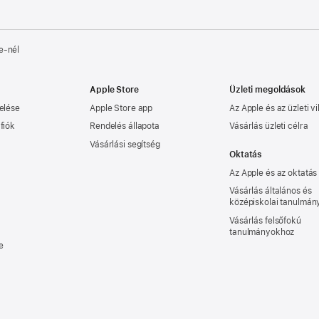
e‑nél
Apple Store
Üzleti megoldások
elése
Apple Store app
Az Apple és az üzleti vi
fiók
Rendelés állapota
Vásárlás üzleti célra
Vásárlási segítség
Oktatás
Az Apple és az oktatás
Vásárlás általános és
középiskolai tanulmá
Vásárlás felsőfokú
tanulmányokhoz
e