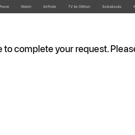
Phone
Watch
AirPods
TV és Otthon
Szórakozás
to complete your request. Please 