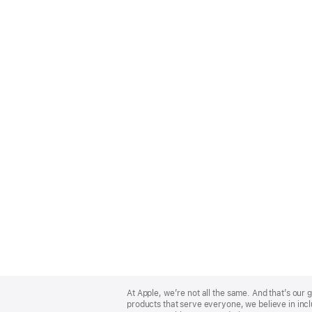
Apple
Footer
At Apple, we’re not all the same. And that’s ou
products that serve everyone, we believe in incl