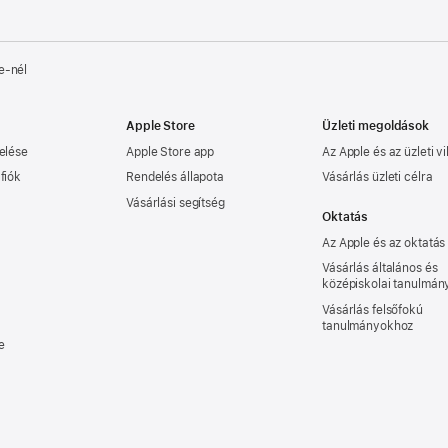
e‑nél
Apple Store
Üzleti megoldások
elése
Apple Store app
Az Apple és az üzleti vi
fiók
Rendelés állapota
Vásárlás üzleti célra
Vásárlási segítség
Oktatás
Az Apple és az oktatás
Vásárlás általános és
középiskolai tanulmá
Vásárlás felsőfokú
tanulmányokhoz
e