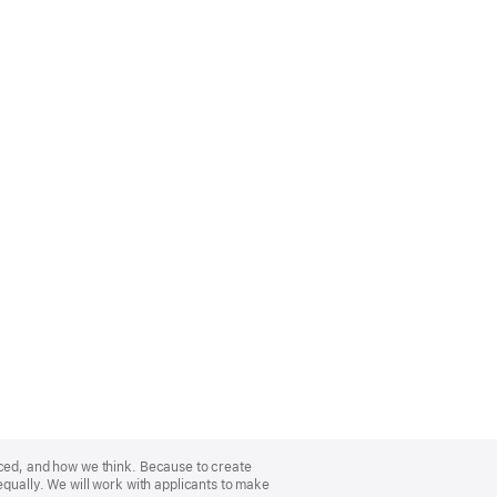
nced, and how we think. Because to create
equally. We will work with applicants to make