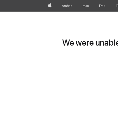
Apple
Áruház
Mac
iPad
i
We were unable 