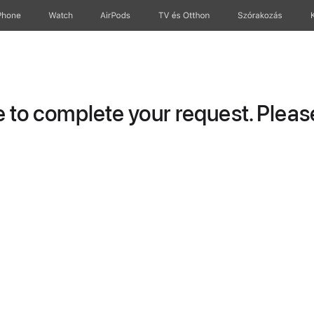
Phone
Watch
AirPods
TV és Otthon
Szórakozás
to complete your request. Please 