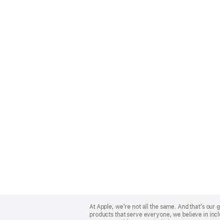
Apple
Footer
At Apple, we’re not all the same. And that’s ou
products that serve everyone, we believe in incl