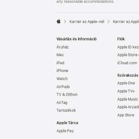
any reasonable accommodations.

Karrier az Apple‑nél
Karrier az Appl
Apple
Vásárlás és információ
Fiók
Áruház
Apple ID kez
Mac
Apple Store-
iPad
iCloud.com
iPhone
Szórakozás
Watch
Apple One
AirPods
Apple TV+
TV & Otthon
Apple Music
AirTag
Apple Arcad
Tartozékok
App Store
Apple Tárca
Apple Pay