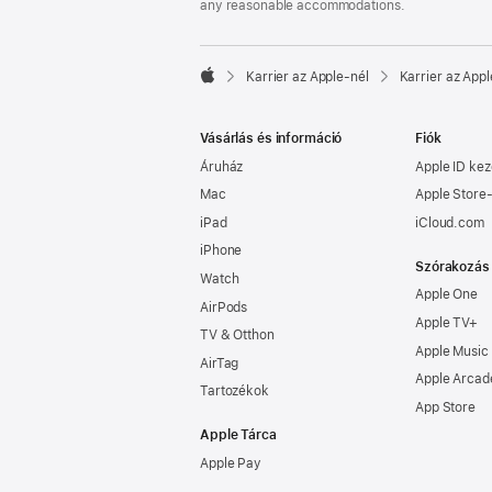
any reasonable accommodations.

Karrier az Apple‑nél
Karrier az Appl
Apple
Vásárlás és információ
Fiók
Áruház
Apple ID kez
Mac
Apple Store-
iPad
iCloud.com
iPhone
Szórakozás
Watch
Apple One
AirPods
Apple TV+
TV & Otthon
Apple Music
AirTag
Apple Arcad
Tartozékok
App Store
Apple Tárca
Apple Pay