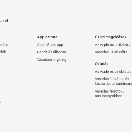
e‑nél
Apple Store
Üzleti megoldások
elése
Apple Store app
Az Apple és az üzleti vi
fiók
Rendelés állapota
Vásárlás üzleti célra
Vásárlási segítség
Oktatás
Az Apple és az oktatás
Vásárlás általános és
középiskolai tanulmá
Vásárlás felsőfokú
tanulmányokhoz
e