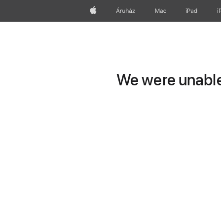
Apple
Áruház
Mac
iPad
i
We were unable 