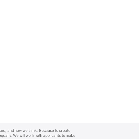
nced, and how we think. Because to create
equally. We will work with applicants to make