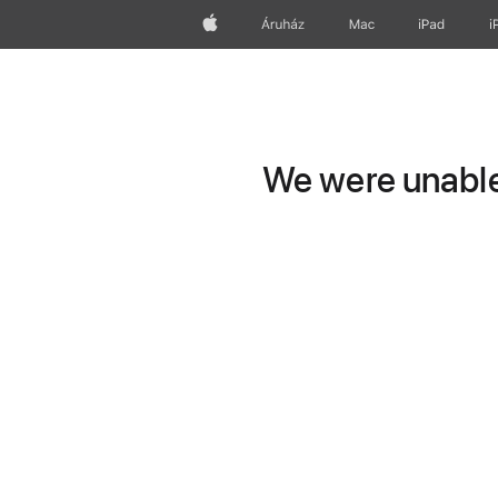
Apple
Áruház
Mac
iPad
i
We were unable 