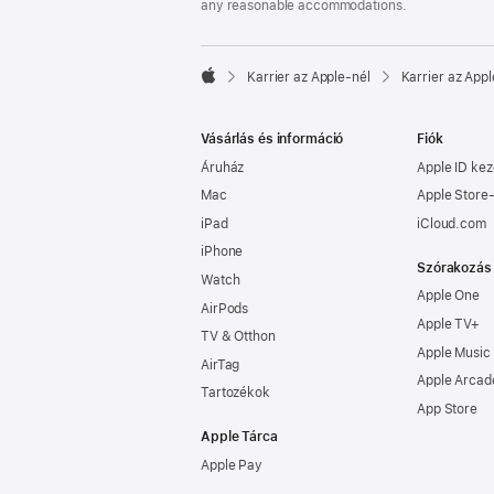
any reasonable accommodations.

Karrier az Apple‑nél
Karrier az Appl
Apple
Vásárlás és információ
Fiók
Áruház
Apple ID kez
Mac
Apple Store-
iPad
iCloud.com
iPhone
Szórakozás
Watch
Apple One
AirPods
Apple TV+
TV & Otthon
Apple Music
AirTag
Apple Arcad
Tartozékok
App Store
Apple Tárca
Apple Pay