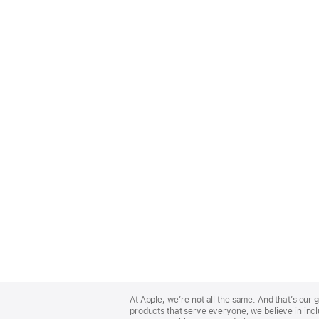
Apple
Footer
At Apple, we’re not all the same. And that’s ou
products that serve everyone, we believe in incl