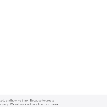
nced, and how we think. Because to create
equally. We will work with applicants to make