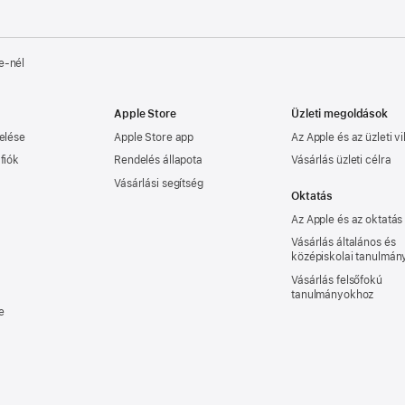
e‑nél
Apple Store
Üzleti megoldások
elése
Apple Store app
Az Apple és az üzleti vi
fiók
Rendelés állapota
Vásárlás üzleti célra
Vásárlási segítség
Oktatás
Az Apple és az oktatás
Vásárlás általános és
középiskolai tanulmá
Vásárlás felsőfokú
tanulmányokhoz
e