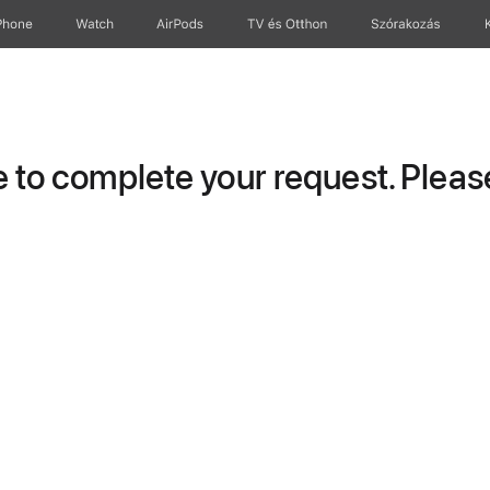
Phone
Watch
AirPods
TV és Otthon
Szórakozás
to complete your request. Please 