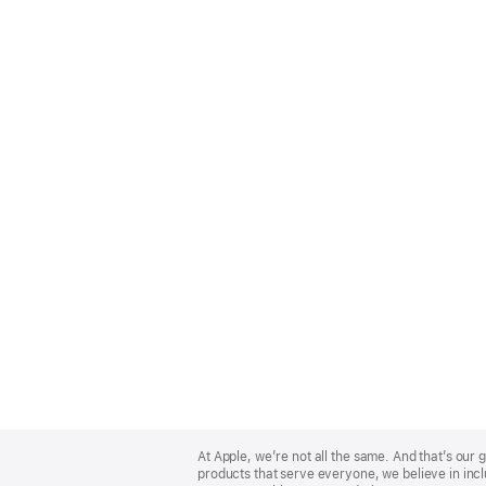
Apple
Footer
At Apple, we’re not all the same. And that’s ou
products that serve everyone, we believe in incl