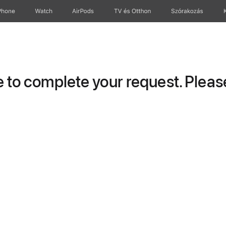
Phone
Watch
AirPods
TV és Otthon
Szórakozás
to complete your request. Please 