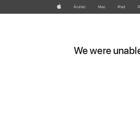
Apple
Áruház
Mac
iPad
i
We were unable 