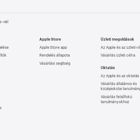
e‑nél
Apple Store
Üzleti megoldások
elése
Apple Store app
Az Apple és az üzleti vi
fiók
Rendelés állapota
Vásárlás üzleti célra
Vásárlási segítség
Oktatás
Az Apple és az oktatás
Vásárlás általános és
középiskolai tanulmá
Vásárlás felsőfokú
tanulmányokhoz
e