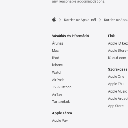
any reasonable accommodations.

Karrier az Apple‑nél
Karrier az Appl
Apple
Vásárlás és információ
Fiók
Áruház
Apple ID kez
Mac
Apple Store-
iPad
iCloud.com
iPhone
Szórakozás
Watch
Apple One
AirPods
Apple TV+
TV & Otthon
Apple Music
AirTag
Apple Arcad
Tartozékok
App Store
Apple Tárca
Apple Pay