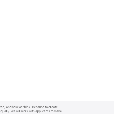
nced, and how we think. Because to create
equally. We will work with applicants to make