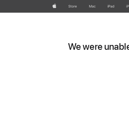
Apple
Store
Mac
iPad
i
We were unable 