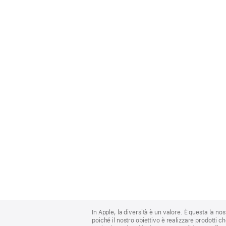
Apple
Footer
In Apple, la diversità è un valore. È questa la no
poiché il nostro obiettivo è realizzare prodotti