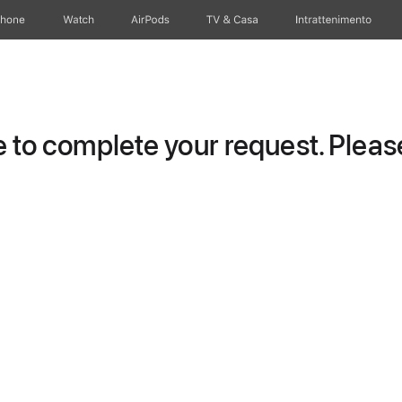
Phone
Watch
AirPods
TV & Casa
Intrattenimento
to complete your request. Please 