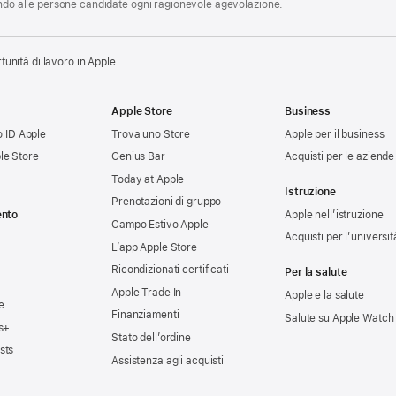
endo alle persone candidate ogni ragionevole agevolazione.
tunità di lavoro in Apple
Apple Store
Business
uo ID Apple
Trova uno Store
Apple per il business
le Store
Genius Bar
Acquisti per le aziende
Today at Apple
Istruzione
Prenotazioni di gruppo
ento
Apple nell’istruzione
Campo Estivo Apple
Acquisti per l’universit
L’app Apple Store
Ricondizionati certificati
Per la salute
Apple Trade In
Apple e la salute
e
Finanziamenti
Salute su Apple Watch
s+
Stato dell’ordine
sts
Assistenza agli acquisti