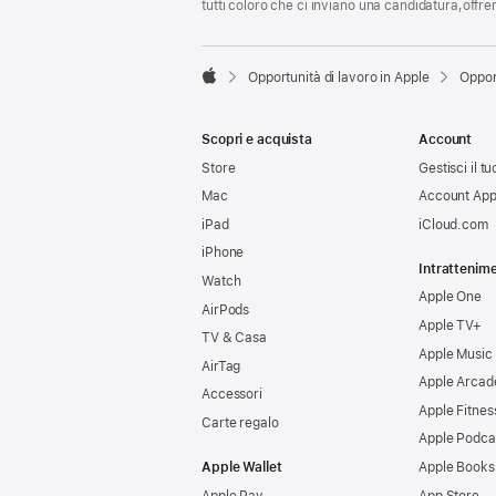
tutti coloro che ci inviano una candidatura,offr

Opportunità di lavoro in Apple
Oppor
Apple
Scopri e acquista
Account
Store
Gestisci il t
Mac
Account App
iPad
iCloud.com
iPhone
Intrattenim
Watch
Apple One
AirPods
Apple TV+
TV & Casa
Apple Music
AirTag
Apple Arcad
Accessori
Apple Fitnes
Carte regalo
Apple Podca
Apple Wallet
Apple Books
Apple Pay
App Store