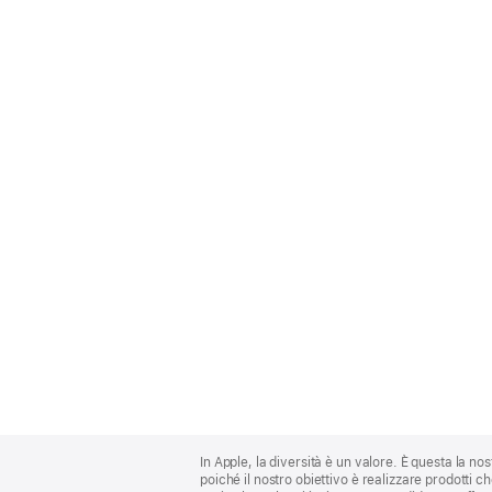
Apple
Footer
In Apple, la diversità è un valore. È questa la no
poiché il nostro obiettivo è realizzare prodotti