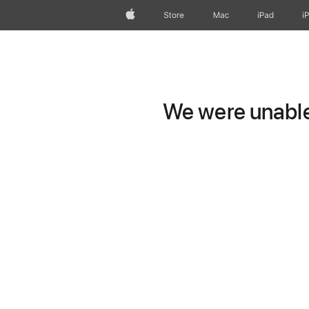
Apple
Store
Mac
iPad
i
We were unable 