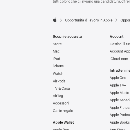
tutti coloro che ci inviano una candidatura,offr

Opportunità di lavoro in Apple
Oppor
Apple
Scopri e acquista
Account
Store
Gestisci il t
Mac
Account App
iPad
iCloud.com
iPhone
Intrattenim
Watch
Apple One
AirPods
Apple TV+
TV & Casa
Apple Music
AirTag
Apple Arcad
Accessori
Apple Fitnes
Carte regalo
Apple Podca
Apple Wallet
Apple Books
Apple Pay
App Store