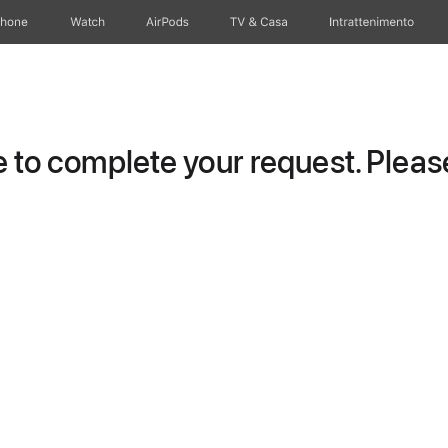
Phone
Watch
AirPods
TV & Casa
Intrattenimento
to complete your request. Please 