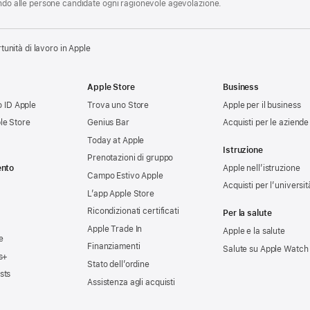
endo alle persone candidate ogni ragionevole agevolazione.
tunità di lavoro in Apple
Apple Store
Business
uo ID Apple
Trova uno Store
Apple per il business
le Store
Genius Bar
Acquisti per le aziende
Today at Apple
Istruzione
Prenotazioni di gruppo
ento
Apple nell’istruzione
Campo Estivo Apple
Acquisti per l’universit
L’app Apple Store
Ricondizionati certificati
Per la salute
Apple Trade In
Apple e la salute
e
Finanziamenti
Salute su Apple Watch
s+
Stato dell’ordine
sts
Assistenza agli acquisti