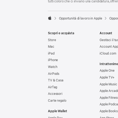
tutti coloro che ci inviano una candidatura,offr

Opportunità di lavoro in Apple
Oppor
Apple
Scopri e acquista
Account
Store
Gestisci il t
Mac
Account App
iPad
iCloud.com
iPhone
Intrattenim
Watch
Apple One
AirPods
Apple TV+
TV & Casa
Apple Music
AirTag
Apple Arcad
Accessori
Apple Fitnes
Carte regalo
Apple Podca
Apple Wallet
Apple Books
Apple Pay
App Store