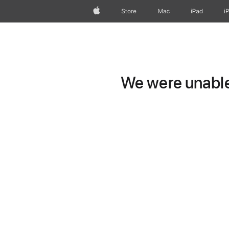
Apple
Store
Mac
iPad
i
We were unable 