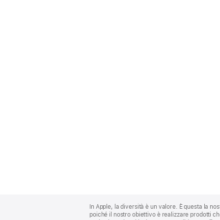
Apple
Footer
In Apple, la diversità è un valore. È questa la no
poiché il nostro obiettivo è realizzare prodotti