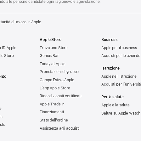
endo alle persone candidate ogni ragionevole agevolazione.
tunità di lavoro in Apple
Apple Store
Business
uo ID Apple
Trova uno Store
Apple per il business
le Store
Genius Bar
Acquisti per le aziende
Today at Apple
Istruzione
Prenotazioni di gruppo
ento
Apple nell’istruzione
Campo Estivo Apple
Acquisti per l’universit
L’app Apple Store
Ricondizionati certificati
Per la salute
Apple Trade In
Apple e la salute
e
Finanziamenti
Salute su Apple Watch
s+
Stato dell’ordine
sts
Assistenza agli acquisti