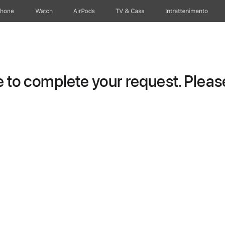
Phone
Watch
AirPods
TV & Casa
Intrattenimento
to complete your request. Please 