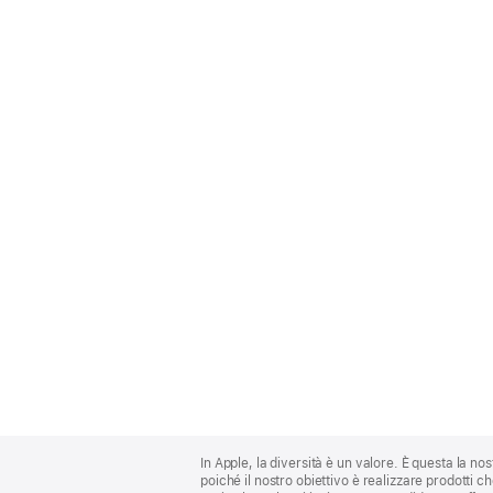
Apple
Footer
In Apple, la diversità è un valore. È questa la no
poiché il nostro obiettivo è realizzare prodotti