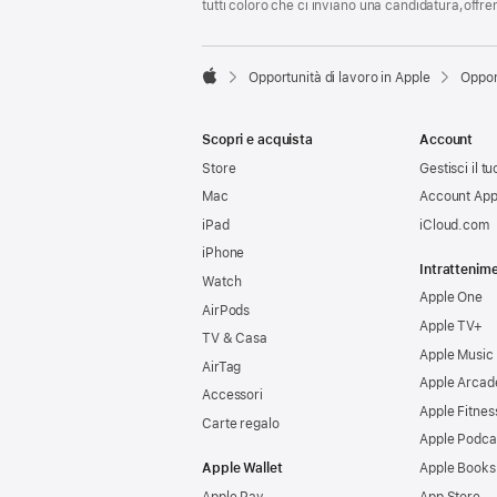
tutti coloro che ci inviano una candidatura,offr

Opportunità di lavoro in Apple
Oppor
Apple
Scopri e acquista
Account
Store
Gestisci il t
Mac
Account App
iPad
iCloud.com
iPhone
Intrattenim
Watch
Apple One
AirPods
Apple TV+
TV & Casa
Apple Music
AirTag
Apple Arcad
Accessori
Apple Fitnes
Carte regalo
Apple Podca
Apple Wallet
Apple Books
Apple Pay
App Store