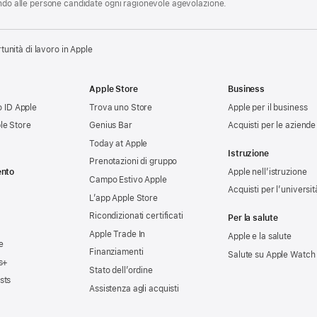
endo alle persone candidate ogni ragionevole agevolazione.
tunità di lavoro in Apple
Apple Store
Business
uo ID Apple
Trova uno Store
Apple per il business
le Store
Genius Bar
Acquisti per le aziende
Today at Apple
Istruzione
Prenotazioni di gruppo
ento
Apple nell’istruzione
Campo Estivo Apple
Acquisti per l’universit
L’app Apple Store
Ricondizionati certificati
Per la salute
Apple Trade In
Apple e la salute
e
Finanziamenti
Salute su Apple Watch
s+
Stato dell’ordine
sts
Assistenza agli acquisti