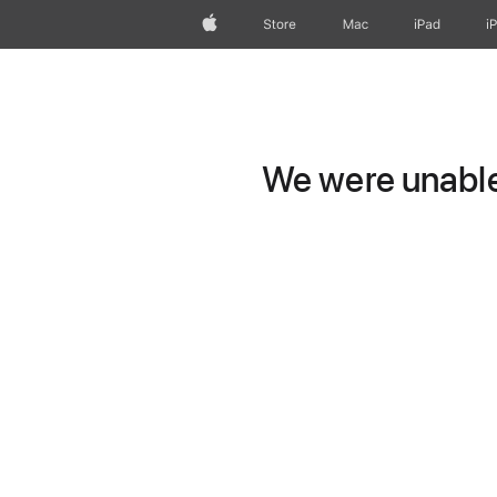
Apple
Store
Mac
iPad
i
We were unable 