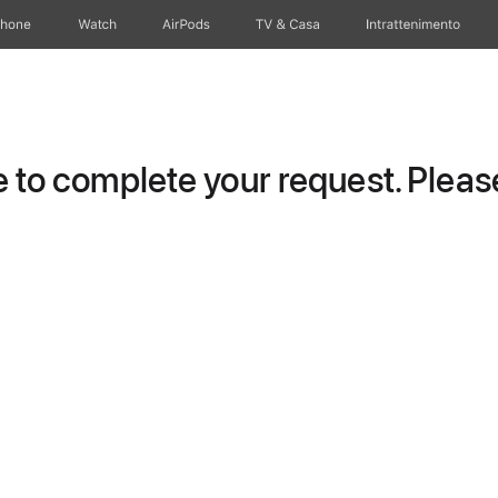
Phone
Watch
AirPods
TV & Casa
Intrattenimento
to complete your request. Please 